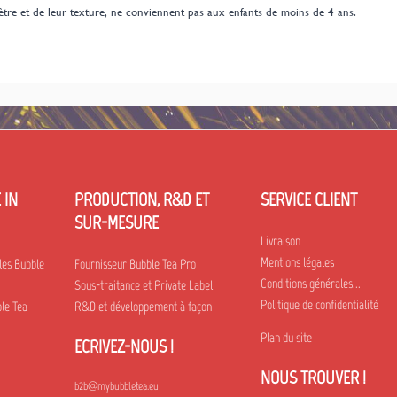
amètre et de leur texture, ne conviennent pas aux enfants de moins de 4 ans.
 IN
PRODUCTION, R&D ET
SERVICE CLIENT
SUR-MESURE
Livraison
Mentions légales
les Bubble
Fournisseur Bubble Tea Pro
Conditions générales...
Sous-traitance et Private Label
Politique de confidentialité
le Tea
R&D et développement à façon
Plan du site
ECRIVEZ-NOUS !
NOUS TROUVER !
b2b@mybubbletea.eu