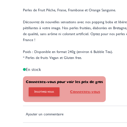
Perles de Fruit Pêche, Fraise, Framboise et Orange Sanguine.
Découvrez de nouvelles sensations avec nos popping boba et libérez 
pétillantes à votre image. Nos perles fruitées, élaborées en Bretag
de qualité,
sans arôme ni colorant artificiel
. Optez pour nos perles 
France !
Poids : Disponible en format 240g (environ 6 Bubble Tea).
* Perles de fruits Vegan et Gluten free.
En stock
Connectez-vous pour voir les prix de gros
Inscrivez-vous
Connectez-vous
Ajouter un commentaire