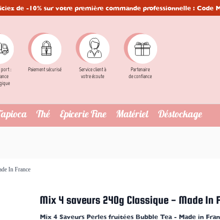
iciez de -10% sur votre première commande professionnelle : Code
 port :
Service client à
Partenaire
Paiement sécurisé
ance
votre écoute
de confiance
gique
Tapioca
Thé
Epicerie Fine
Matériel
Déstockage
ade In France
Mix 4 saveurs 240g Classique - Made In 
Mix 4 Saveurs Perles fruitées Bubble Tea - Made in Fra