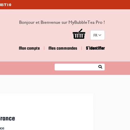
 MBT10
Bonjour et Bienvenue sur MyBubbleTea Pro !
FR
Mon compte
|
Mes commandes
|
S’identifier
Rechercher
France
nce