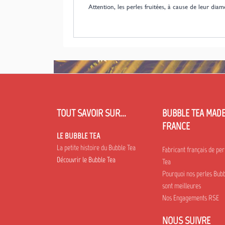
Attention, les perles fruitées, à cause de leur di
TOUT SAVOIR SUR...
BUBBLE TEA MADE
FRANCE
LE BUBBLE TEA
La petite histoire du Bubble Tea
Fabricant français de per
Découvrir le Bubble Tea
Tea
Pourquoi nos perles Bubb
sont meilleures
Nos Engagements RSE
NOUS SUIVRE