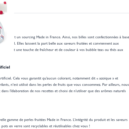
privilègiant un sourcing Made in France. Ainsi, nos billes sont confectionnées à bas
rtificiel. Elles laissent la part belle aux saveurs fruitées et conviennent aux
apportent une touche de fraîcheur et de couleur à vos bubble teas ou thés aux
ficiel
rtificiel. Cela vous garantit qu'aucun colorant, notamment dit « azoïque » et
nfants, n’est utilisé dans les perles de fruits que vous consommez. Par ailleurs, nous
dans l'élaboration de nos recettes et choisi de n'utiliser que des arômes naturels
lle gamme de perles fruitées Made in France. L'intégrité du produit et les saveurs
pots en verre sont recyclables et réutilisables chez vous !