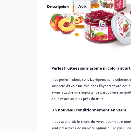
Description
Avis
Perles fruitées fabriquées en France
Les perles fruitées sont élaborées en Bretagne en 
de sirop fabriqué en France sans arôme ni colorant a
régimes vegans et sans gluten. Nos popping boba 
perles, avec saveur et éclat.
Perles fruitées sans arôme ni colorant arti
Nos perles fruitées sont fabriquées sans colorant a
suspecté d’avoir un rôle dans l’hyperactivité des e
avons attaché une importance particulière au goût 
pour rester au plus près du fruit.
Un nouveau conditionnement en verre
Nous avons fait le choix du verre pour notre nouve
sont préservées de manière optimale. De plus, nos 