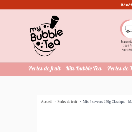
Bénéf
Franco de
300€ Fr
500€ Bel
Perles de fruit
Kits Bubble Tea
Perles de 
Accueil
>
Perles de fruit
>
Mix 4 saveurs 240g Classique - M