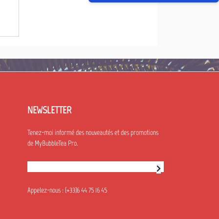
NEWSLETTER
Tenez-moi informé des nouveautés et des promotions
de MyBubbleTea Pro.
Abonnement à la newsletter
Appelez-nous :
(+33)6 44 75 16 45