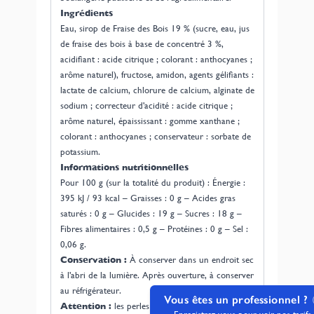
Ingrédients
Eau, sirop de Fraise des Bois 19 % (sucre, eau, jus
de fraise des bois à base de concentré 3 %,
acidifiant : acide citrique ; colorant : anthocyanes ;
arôme naturel), fructose, amidon, agents gélifiants :
lactate de calcium, chlorure de calcium, alginate de
sodium ; correcteur d'acidité : acide citrique ;
arôme naturel, épaississant : gomme xanthane ;
colorant : anthocyanes ; conservateur : sorbate de
potassium.
Informations nutritionnelles
Pour 100 g (sur la totalité du produit) : Énergie :
395 kJ / 93 kcal – Graisses : 0 g – Acides gras
saturés : 0 g – Glucides : 19 g – Sucres : 18 g –
Fibres alimentaires : 0,5 g – Protéines : 0 g – Sel :
0,06 g.
Conservation :
À conserver dans un endroit sec
à l'abri de la lumière. Après ouverture, à conserver
au réfrigérateur.
Vous êtes un professionnel ?
Attention :
les perles fruitées, à cause de leur