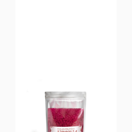
Perles fruitées Fraise des bois -
Bubble Tea Format 1.5kg