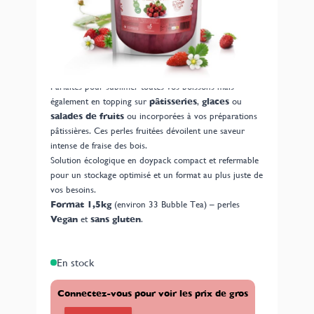
Perles Fruitées Fraise des bois au format 1,5
kg
pour professionnels. Fabriquées en Bretagne, sans
colorant ni arôme artificiel, ces perles sont parfaites
pour la vente à emporter, bars, restaurants, traiteurs,
boulangeries-pâtisseries.
Parfaites pour sublimer toutes vos boissons mais
également en topping sur
pâtisseries
,
glaces
ou
salades de fruits
ou incorporées à vos préparations
pâtissières. Ces perles fruitées dévoilent une saveur
intense de fraise des bois.
Solution écologique en doypack compact et refermable
pour un stockage optimisé et un format au plus juste de
vos besoins.
Format 1,5kg
(environ 33 Bubble Tea) – perles
Vegan
et
sans gluten
.
En stock
Connectez-vous pour voir les prix de gros