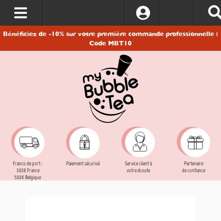
S’identifier
Bénéficiez de -10% sur votre première commande professionnelle :
Code MBT10
Franco de port :
Service client à
Partenaire
Paiement sécurisé
300€ France
votre écoute
de confiance
500€ Belgique