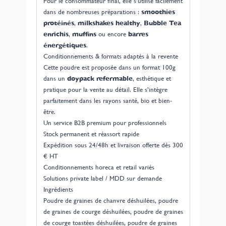
Pour le consommateur final, elle s’utilise facilement
dans de nombreuses préparations :
smoothies
protéinés
,
milkshakes healthy
,
Bubble Tea
enrichis
,
muffins
ou encore
barres
énergétiques
.
Conditionnements & formats adaptés à la revente
Cette poudre est proposée dans un format 100g
dans un
doypack refermable
, esthétique et
pratique pour la vente au détail. Elle s’intègre
parfaitement dans les rayons santé, bio et bien-
être.
Un service B2B premium pour professionnels
Stock permanent et réassort rapide
Expédition sous 24/48h et livraison offerte dès 300
€ HT
Conditionnements horeca et retail variés
Solutions private label / MDD sur demande
Ingrédients
Poudre de graines de chanvre déshuilées, poudre
de graines de courge déshuilées, poudre de graines
de courge toastées déshuilées, poudre de graines