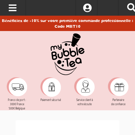
S’identifier
Bénéficiez de -10% sur votre première commande professionnelle :
Code MBT10
Franco de port :
Service client à
Partenaire
Paiement sécurisé
300€ France
votre écoute
de confiance
500€ Belgique