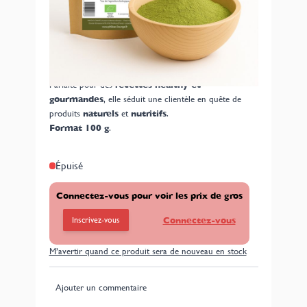
Poudre de Protéine Végétale Bio au Matcha
,
idéale pour enrichir
Bubble Tea
,
smoothies
, et
pâtisseries
en épicerie fine ou retail. Fabrication
européenne,
bio
,
végan
et
sans additif artificiel
.
Fournisseur B2B, livraison rapide et stock permanent.
Parfaite pour des
recettes healthy et
gourmandes
, elle séduit une clientèle en quête de
produits
naturels
et
nutritifs
.
Format 100 g
.
Épuisé
Connectez-vous pour voir les prix de gros
Inscrivez-vous
Connectez-vous
M’avertir quand ce produit sera de nouveau en stock
Ajouter un commentaire