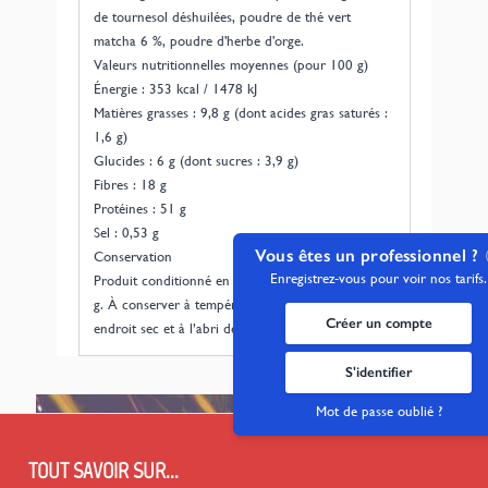
de tournesol déshuilées, poudre de thé vert
matcha 6 %, poudre d'herbe d'orge.
Valeurs nutritionnelles moyennes (pour 100 g)
Énergie : 353 kcal / 1478 kJ
Matières grasses : 9,8 g (dont acides gras saturés :
1,6 g)
Glucides : 6 g (dont sucres : 3,9 g)
Fibres : 18 g
Protéines : 51 g
Sel : 0,53 g
Vous êtes un professionnel ?
Conservation
Enregistrez-vous pour voir nos tarifs.
Produit conditionné en sachet refermable de 100
g. À conserver à température ambiante, dans un
Créer un compte
endroit sec et à l’abri de la lumière.
S'identifier
Mot de passe oublié ?
TOUT SAVOIR SUR...