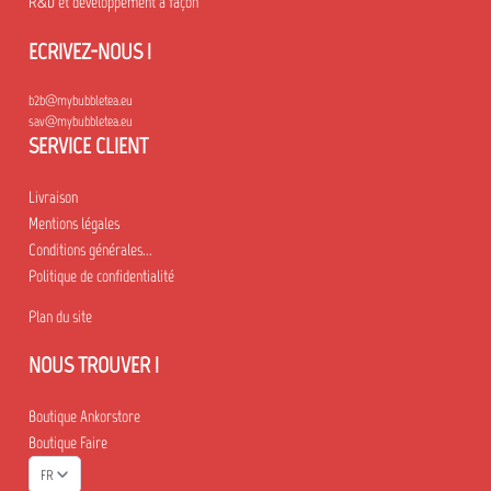
R&D et développement à façon
ECRIVEZ-NOUS !
b2b@mybubbletea.eu
sav@mybubbletea.eu
SERVICE CLIENT
Livraison
Mentions légales
Conditions générales...
Politique de confidentialité
Plan du site
NOUS TROUVER !
Boutique Ankorstore
Boutique Faire
FR